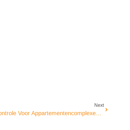
Next
QR Codes In Toegangscontrole Voor Appartementencomplexen: Een Verhaal Van Vrijheid En Efficiëntie