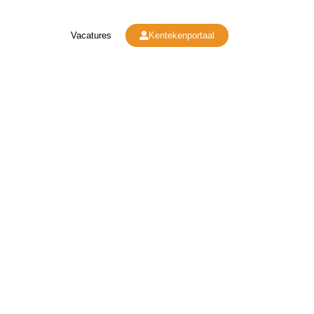
Vacatures
Kentekenportaal
aining
Over Ons
Nieuws
Contact
ie in voertuig