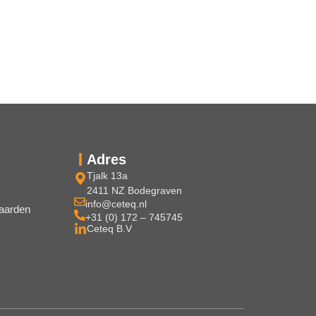
Adres
Tjalk 13a
2411 NZ Bodegraven
info@ceteq.nl
aarden
+31 (0) 172 – 745745
Ceteq B.V