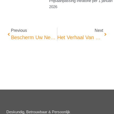
Prijsaanpassing Intratone per 1 januari
2026
Previous
Next
Bescherm Uw Netwerk Met IP Protect: Voorkom Ongeautoriseerde Toegang Via Intercomsystemen
Het Verhaal Van Slim En Veilig Beheer: Voorkom Verloren Sleutels En Goederen Met CETEQ’s Oplossingen
Deskundig, Betrouwbaar & Persoonlijk