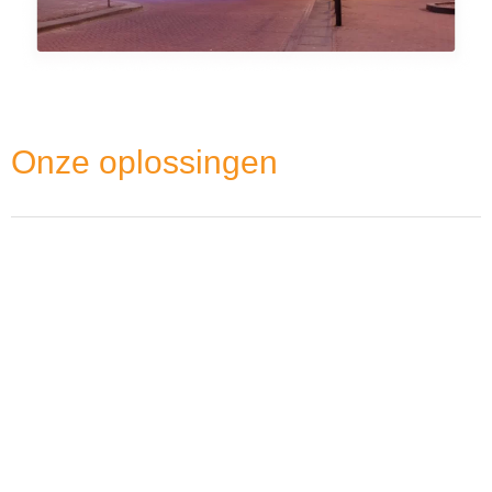
Onze oplossingen
1.
Moov VMC Lite
Voor de juiste afstemming van al het in- en uitgaand
verkeer in de parking, installeert CETEQ de MOOV VMC Lite.
Dit systeem heeft geïntegreerde slagboomcontrole,
verkeerslichtcontrole en toegangscontrole door
kentekenherkenning. De bewoners hebben met de CETEQ
bewonersportal het parkeerbeheer grotendeels in eigen
handen. Zij hebben de mogelijkheid om online